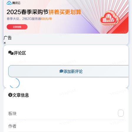
载
中...
广告
×
评论区
添加新评论
加
文章信息
载
中...
板块
作者