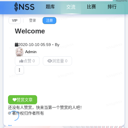
NaN%
题库
比赛
排行
交流
VIP
登录
注册
Welcome
2020-10-10 05:59
・
By
Admin
点赞 0
浏览量 0
赞赏文章
还没有人赞赏，快来当第一个赞赏的人吧！
© 著作权归作者所有
加