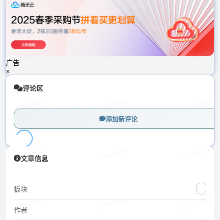
载
中...
广告
×
评论区
添加新评论
加
文章信息
载
中...
板块
作者