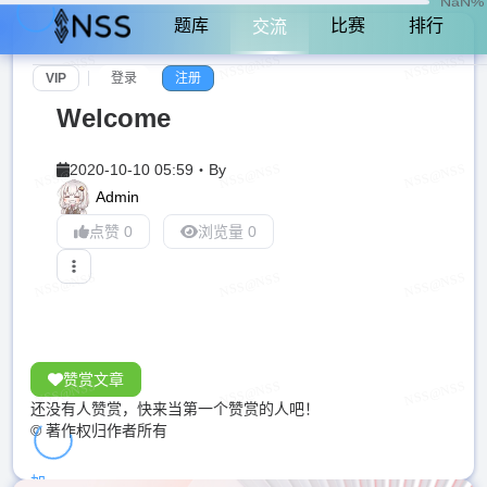
NaN%
题库
比赛
排行
交流
VIP
登录
注册
Welcome
2020-10-10 05:59
・
By
Admin
点赞 0
浏览量 0
赞赏文章
还没有人赞赏，快来当第一个赞赏的人吧！
© 著作权归作者所有
加