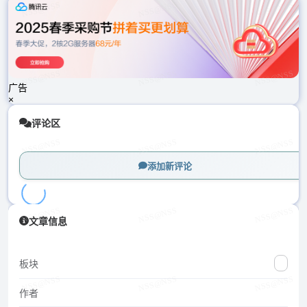
载
中...
广告
×
评论区
添加新评论
加
文章信息
载
中...
板块
作者