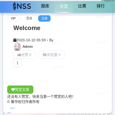
NaN%
题库
比赛
排行
交流
VIP
登录
注册
Welcome
2020-10-10 05:59
・
By
Admin
点赞 0
浏览量 0
赞赏文章
还没有人赞赏，快来当第一个赞赏的人吧！
© 著作权归作者所有
加