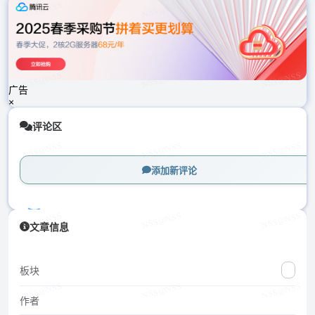
载
中...
广告
×
评论区
添加新评论
加
文章信息
载
中...
板块
作者