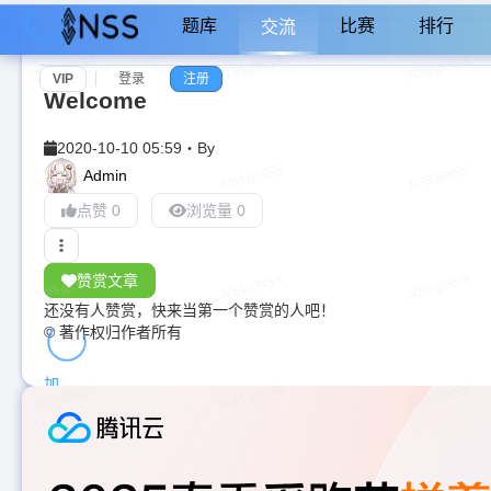
题库
比赛
排行
交流
VIP
登录
注册
Welcome
2020-10-10 05:59
・
By
Admin
点赞 0
浏览量 0
赞赏文章
还没有人赞赏，快来当第一个赞赏的人吧！
© 著作权归作者所有
加
载
中...