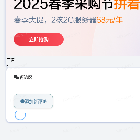
广告
×
评论区
添加新评论
加
载
中...