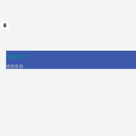
NSSCTF
使用条例
隐私政策
在线工具
关于我们
合作
商务合作
比赛合作
团队发展