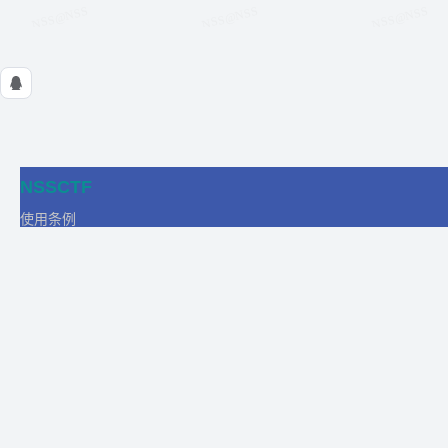
NSSCTF
使用条例
隐私政策
在线工具
关于我们
合作
商务合作
比赛合作
团队发展