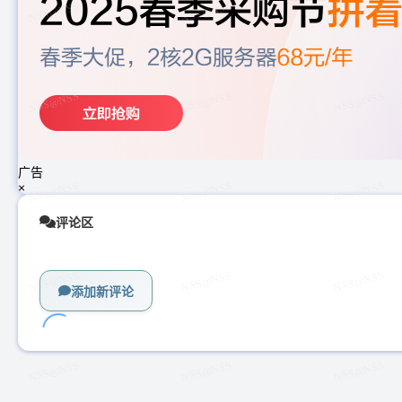
广告
×
评论区
添加新评论
加
载
中...