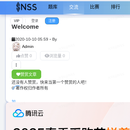
题库
比赛
排行
交流
VIP
登录
注册
Welcome
2020-10-10 05:59
・
By
Admin
点赞 0
浏览量 0
赞赏文章
还没有人赞赏，快来当第一个赞赏的人吧！
© 著作权归作者所有
加
载
中...