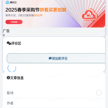
载
中...
广告
×
评论区
添加新评论
加
文章信息
载
中...
板块
作者