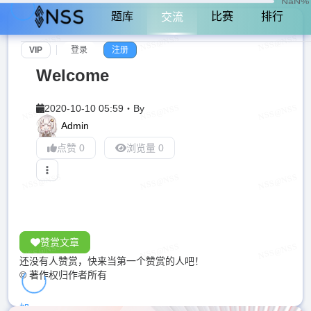
NaN%
题库
比赛
排行
交流
VIP
登录
注册
Welcome
2020-10-10 05:59
・
By
Admin
点赞 0
浏览量 0
赞赏文章
还没有人赞赏，快来当第一个赞赏的人吧！
© 著作权归作者所有
加