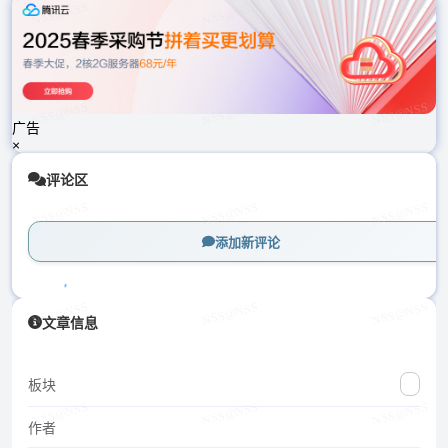
载
中...
广告
×
评论区
添加新评论
加
文章信息
载
中...
板块
作者