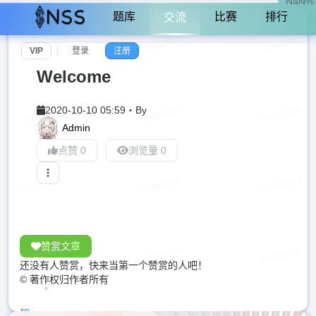
NaN%
题库
比赛
排行
交流
VIP
登录
注册
Welcome
2020-10-10 05:59
・
By
Admin
点赞 0
浏览量 0
赞赏文章
还没有人赞赏，快来当第一个赞赏的人吧！
© 著作权归作者所有
加