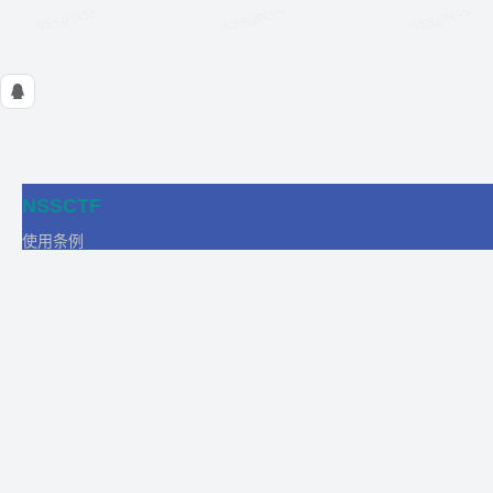
NSSCTF
使用条例
隐私政策
在线工具
关于我们
合作
商务合作
比赛合作
团队发展