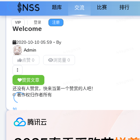
题库
比赛
排行
交流
VIP
登录
注册
Welcome
2020-10-10 05:59
・
By
Admin
点赞 0
浏览量 0
赞赏文章
还没有人赞赏，快来当第一个赞赏的人吧！
© 著作权归作者所有
加
载
中...