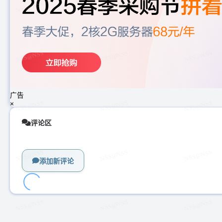
广告
×
评论区
添加新评论
加
载
中...