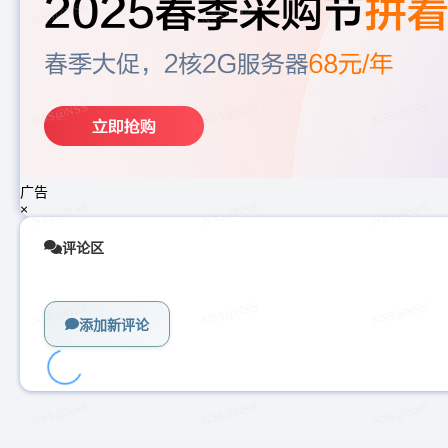
广告
×
评论区
添加新评论
加
载
中...