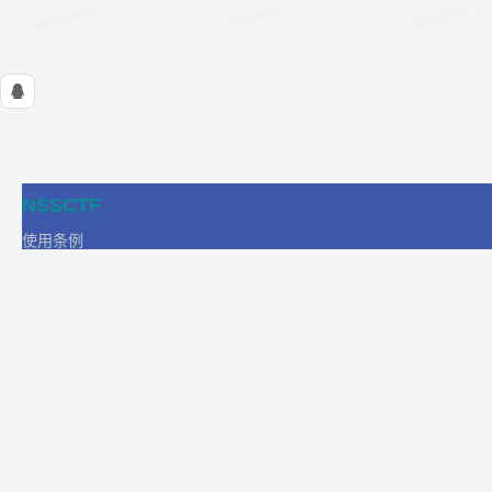
NSSCTF
使用条例
隐私政策
在线工具
关于我们
合作
商务合作
比赛合作
团队发展