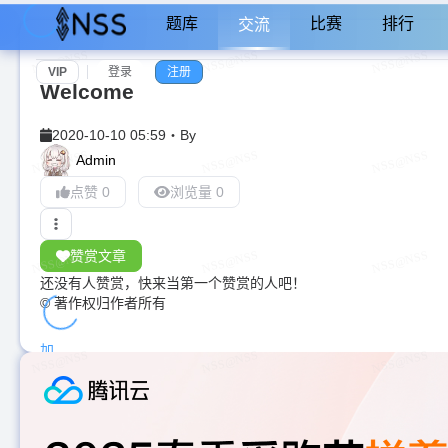
题库
比赛
排行
交流
VIP
登录
注册
Welcome
2020-10-10 05:59
・
By
Admin
点赞 0
浏览量 0
赞赏文章
还没有人赞赏，快来当第一个赞赏的人吧！
© 著作权归作者所有
加
载
中...