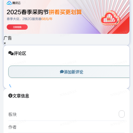
载
中...
广告
×
评论区
添加新评论
加
文章信息
载
中...
板块
作者