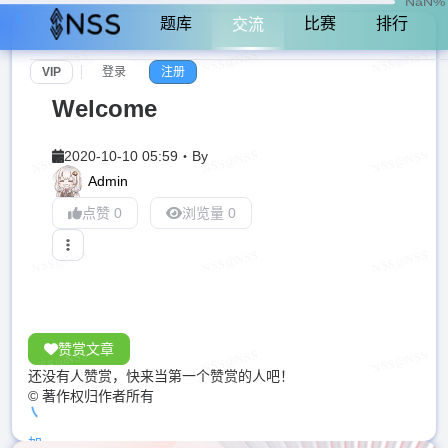
NaN%
题库
比赛
排行
交流
VIP
登录
注册
Welcome
2020-10-10 05:59
・
By
Admin
点赞 0
浏览量 0
赞赏文章
还没有人赞赏，快来当第一个赞赏的人吧！
© 著作权归作者所有
加