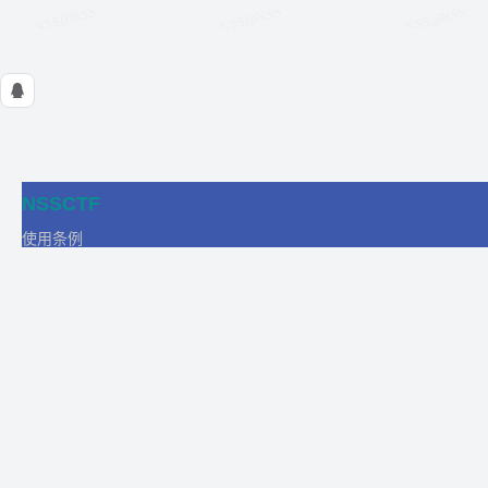
NSSCTF
使用条例
隐私政策
在线工具
关于我们
合作
商务合作
比赛合作
团队发展