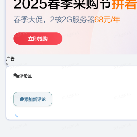
广告
×
评论区
添加新评论
加
载
中...