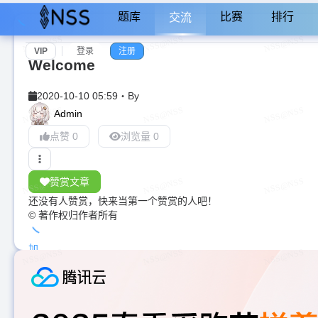
题库
比赛
排行
交流
VIP
登录
注册
Welcome
2020-10-10 05:59
・
By
Admin
点赞 0
浏览量 0
赞赏文章
还没有人赞赏，快来当第一个赞赏的人吧！
© 著作权归作者所有
加
载
中...