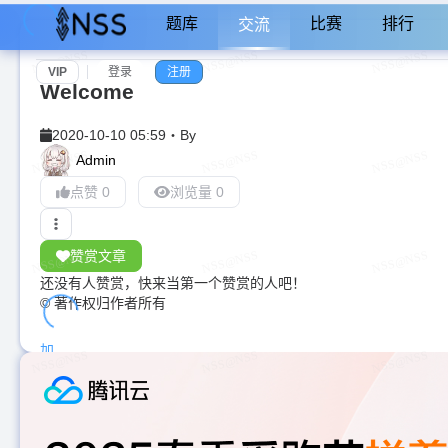
题库
比赛
排行
交流
VIP
登录
注册
Welcome
2020-10-10 05:59
・
By
Admin
点赞 0
浏览量 0
赞赏文章
还没有人赞赏，快来当第一个赞赏的人吧！
© 著作权归作者所有
加
载
中...