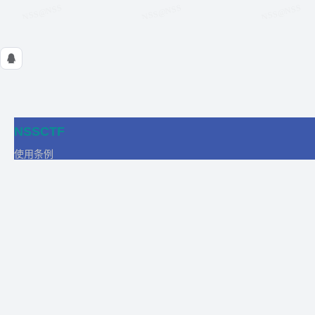
NSSCTF
使用条例
隐私政策
在线工具
关于我们
合作
商务合作
比赛合作
团队发展