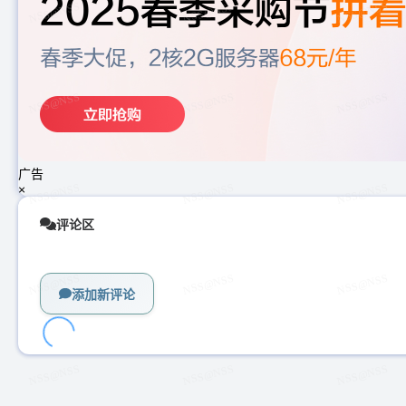
广告
×
评论区
添加新评论
加
载
中...