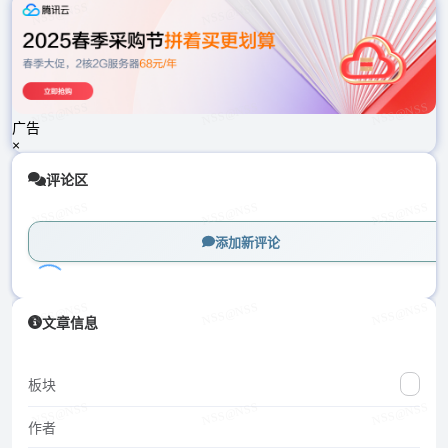
载
中...
广告
×
评论区
添加新评论
加
文章信息
载
中...
板块
作者