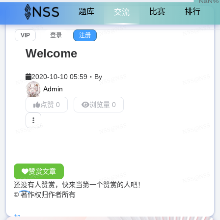
NaN%
题库
比赛
排行
交流
VIP
登录
注册
Welcome
2020-10-10 05:59
・
By
Admin
点赞 0
浏览量 0
赞赏文章
还没有人赞赏，快来当第一个赞赏的人吧！
© 著作权归作者所有
加