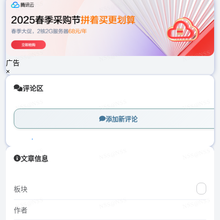
载
中...
广告
×
评论区
添加新评论
加
文章信息
载
中...
板块
作者