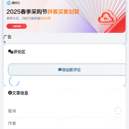
载
中...
广告
×
评论区
添加新评论
加
文章信息
载
中...
板块
作者