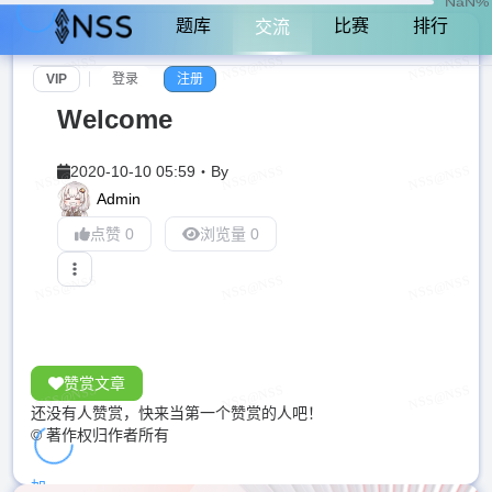
NaN%
题库
比赛
排行
交流
VIP
登录
注册
Welcome
2020-10-10 05:59
・
By
Admin
点赞 0
浏览量 0
赞赏文章
还没有人赞赏，快来当第一个赞赏的人吧！
© 著作权归作者所有
加