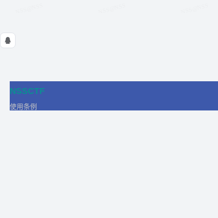
NSSCTF
使用条例
隐私政策
在线工具
关于我们
合作
商务合作
比赛合作
团队发展