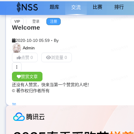
题库
比赛
排行
交流
VIP
登录
注册
Welcome
2020-10-10 05:59
・
By
Admin
点赞 0
浏览量 0
赞赏文章
还没有人赞赏，快来当第一个赞赏的人吧！
© 著作权归作者所有
加
载
中...