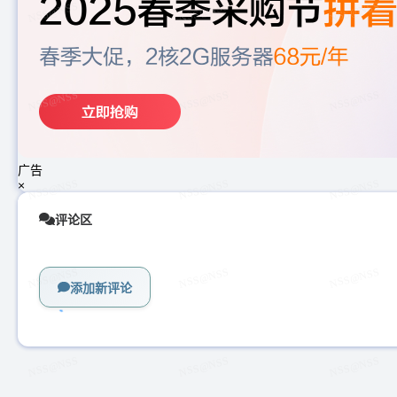
广告
×
评论区
添加新评论
加
载
中...