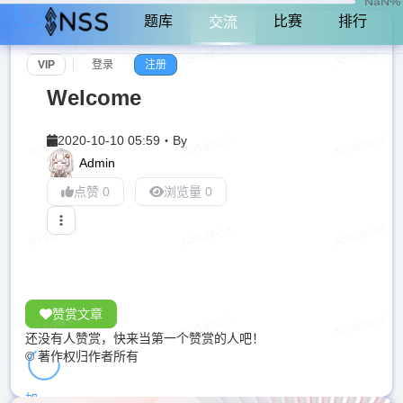
NaN%
题库
比赛
排行
交流
VIP
登录
注册
Welcome
2020-10-10 05:59
・
By
Admin
点赞 0
浏览量 0
赞赏文章
还没有人赞赏，快来当第一个赞赏的人吧！
© 著作权归作者所有
加