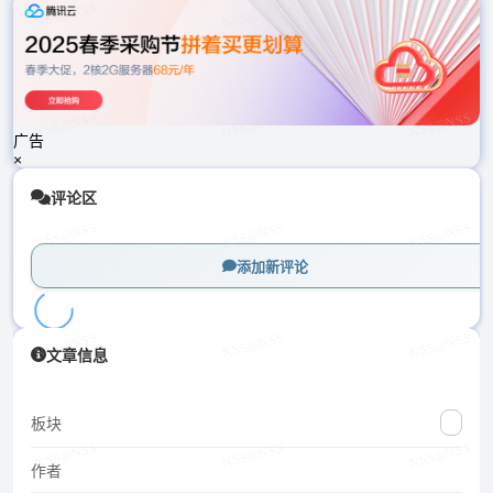
载
中...
广告
×
评论区
添加新评论
加
文章信息
载
中...
板块
作者