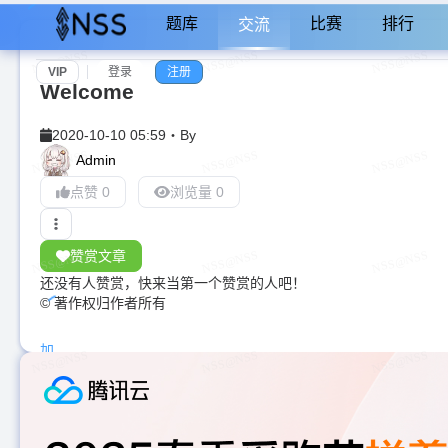
题库
比赛
排行
交流
VIP
登录
注册
Welcome
2020-10-10 05:59
・
By
Admin
点赞 0
浏览量 0
赞赏文章
还没有人赞赏，快来当第一个赞赏的人吧！
© 著作权归作者所有
加
载
中...