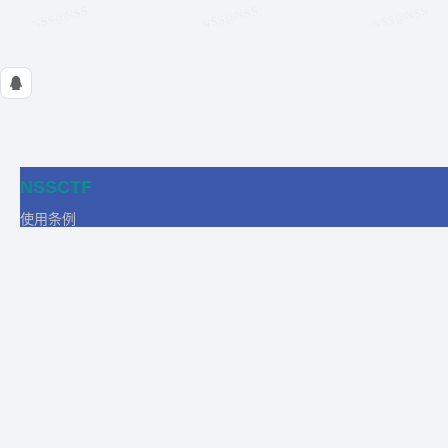
NSSCTF
使用条例
隐私政策
在线工具
关于我们
合作
商务合作
比赛合作
团队发展