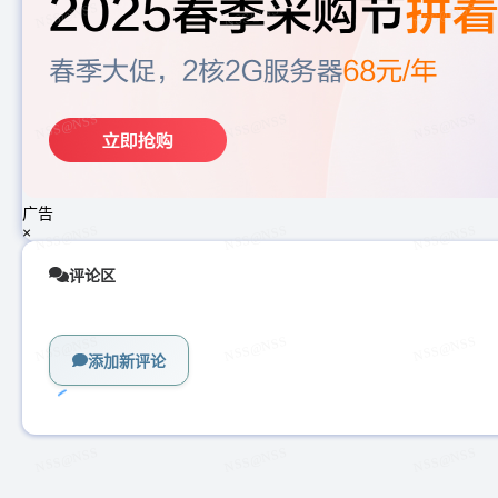
广告
×
评论区
添加新评论
加
载
中...