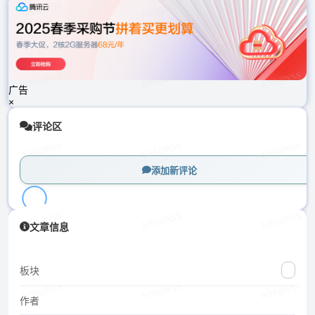
载
中...
广告
×
评论区
添加新评论
加
文章信息
载
中...
板块
作者