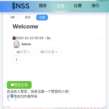
NaN%
题库
比赛
排行
交流
VIP
登录
注册
Welcome
2020-10-10 05:59
・
By
Admin
点赞 0
浏览量 0
赞赏文章
还没有人赞赏，快来当第一个赞赏的人吧！
© 著作权归作者所有
加