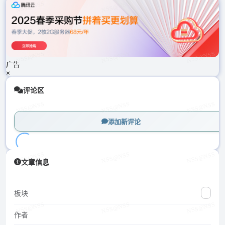
载
中...
广告
×
评论区
添加新评论
加
文章信息
载
中...
板块
作者