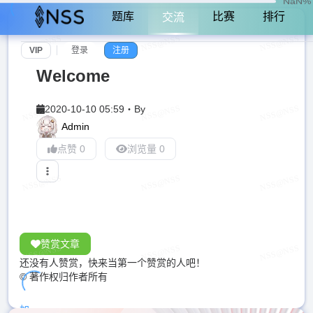
NaN%
题库
比赛
排行
交流
VIP
登录
注册
Welcome
2020-10-10 05:59
・
By
Admin
点赞 0
浏览量 0
赞赏文章
还没有人赞赏，快来当第一个赞赏的人吧！
© 著作权归作者所有
加