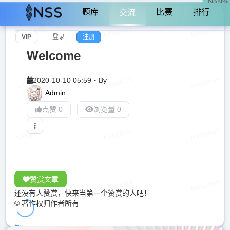
NaN%
题库
比赛
排行
交流
VIP
登录
注册
Welcome
2020-10-10 05:59
・
By
Admin
点赞 0
浏览量 0
赞赏文章
还没有人赞赏，快来当第一个赞赏的人吧！
© 著作权归作者所有
加