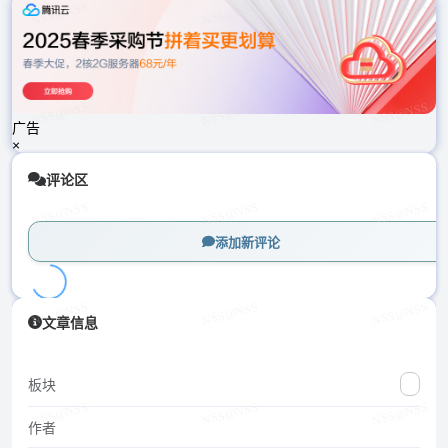
载
中...
广告
×
评论区
添加新评论
加
文章信息
载
中...
板块
作者