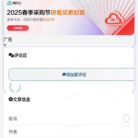
载
中...
广告
×
评论区
添加新评论
加
文章信息
载
中...
板块
作者