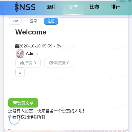
NaN%
题库
比赛
排行
交流
VIP
登录
注册
Welcome
2020-10-10 05:59
・
By
Admin
点赞 0
浏览量 0
赞赏文章
还没有人赞赏，快来当第一个赞赏的人吧！
© 著作权归作者所有
加