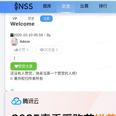
题库
比赛
排行
交流
VIP
登录
注册
Welcome
2020-10-10 05:59
・
By
Admin
点赞 0
浏览量 0
赞赏文章
还没有人赞赏，快来当第一个赞赏的人吧！
© 著作权归作者所有
加
载
中...