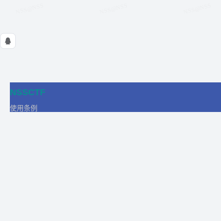
NSSCTF
使用条例
隐私政策
在线工具
关于我们
合作
商务合作
比赛合作
团队发展