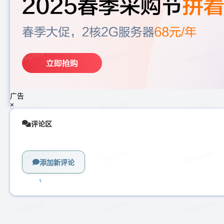
广告
×
评论区
添加新评论
加
载
中...