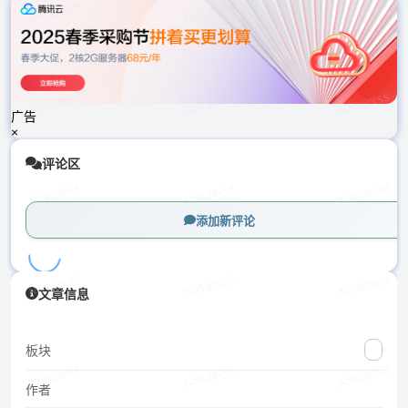
载
中...
广告
×
评论区
添加新评论
加
文章信息
载
中...
板块
作者