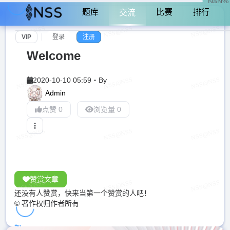
NaN%
题库
比赛
排行
交流
VIP
登录
注册
Welcome
2020-10-10 05:59
・
By
Admin
点赞 0
浏览量 0
赞赏文章
还没有人赞赏，快来当第一个赞赏的人吧！
© 著作权归作者所有
加