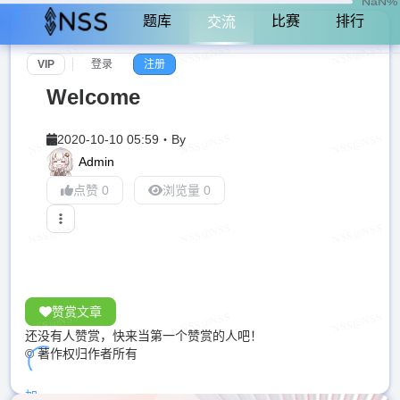
NaN%
题库
比赛
排行
交流
VIP
登录
注册
Welcome
2020-10-10 05:59
・
By
Admin
点赞 0
浏览量 0
赞赏文章
还没有人赞赏，快来当第一个赞赏的人吧！
© 著作权归作者所有
加