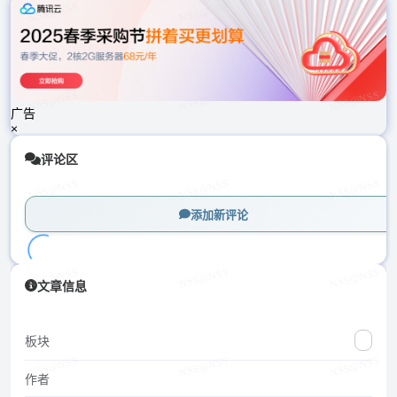
载
中...
广告
×
评论区
添加新评论
加
文章信息
载
中...
板块
作者