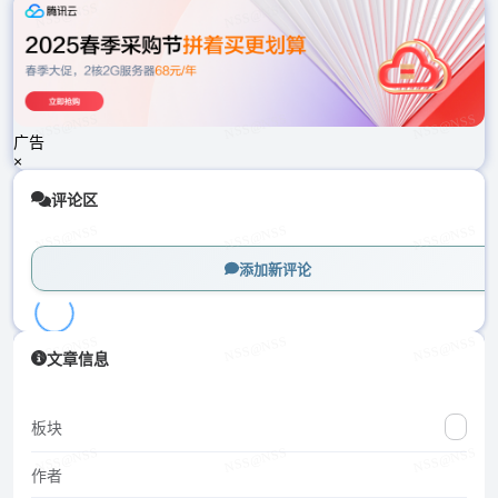
载
中...
广告
×
评论区
添加新评论
加
文章信息
载
中...
板块
作者