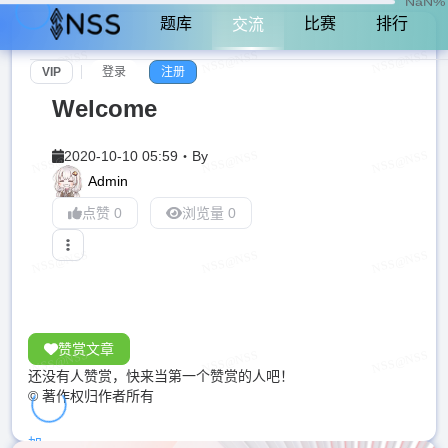
NaN%
题库
比赛
排行
交流
VIP
登录
注册
Welcome
2020-10-10 05:59
・
By
Admin
点赞 0
浏览量 0
赞赏文章
还没有人赞赏，快来当第一个赞赏的人吧！
© 著作权归作者所有
加