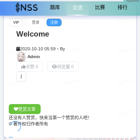
NaN%
题库
比赛
排行
交流
VIP
登录
注册
Welcome
2020-10-10 05:59
・
By
Admin
点赞 0
浏览量 0
赞赏文章
还没有人赞赏，快来当第一个赞赏的人吧！
© 著作权归作者所有
加