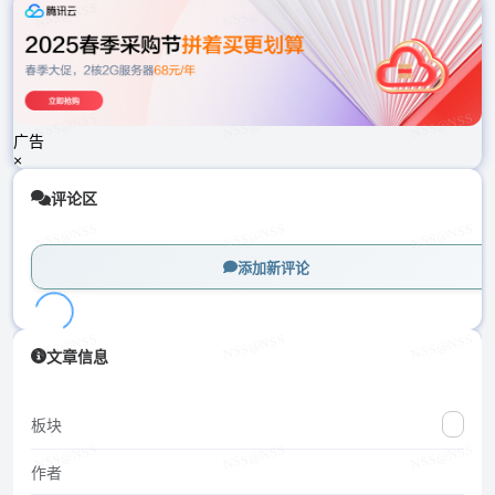
载
中...
广告
×
评论区
添加新评论
加
文章信息
载
中...
板块
作者