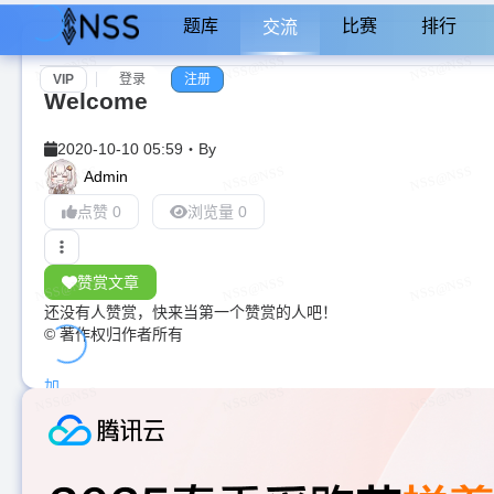
题库
比赛
排行
交流
VIP
登录
注册
Welcome
2020-10-10 05:59
・
By
Admin
点赞 0
浏览量 0
赞赏文章
还没有人赞赏，快来当第一个赞赏的人吧！
© 著作权归作者所有
加
载
中...