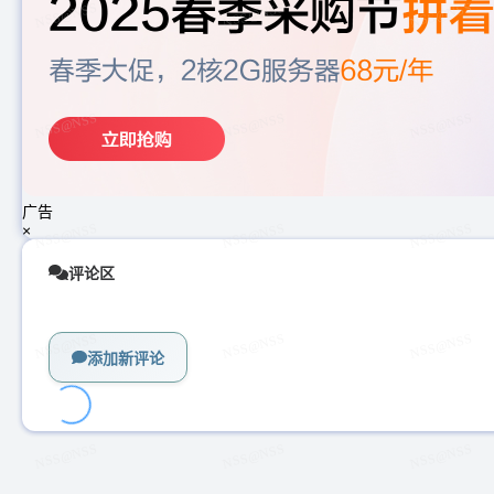
广告
×
评论区
添加新评论
加
载
中...