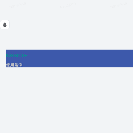
NSSCTF
使用条例
隐私政策
在线工具
关于我们
合作
商务合作
比赛合作
团队发展