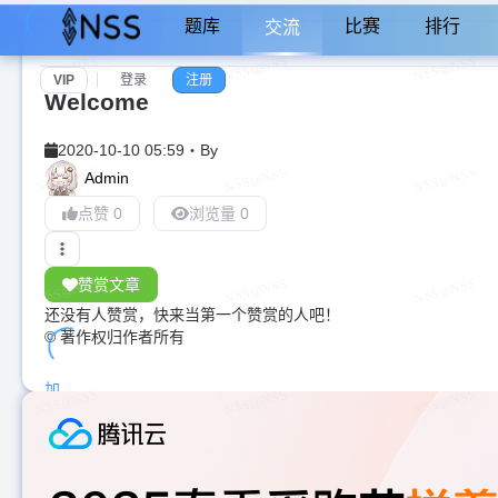
题库
比赛
排行
交流
VIP
登录
注册
Welcome
2020-10-10 05:59
・
By
Admin
点赞 0
浏览量 0
赞赏文章
还没有人赞赏，快来当第一个赞赏的人吧！
© 著作权归作者所有
加
载
中...