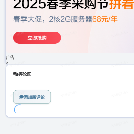
广告
×
评论区
添加新评论
加
载
中...