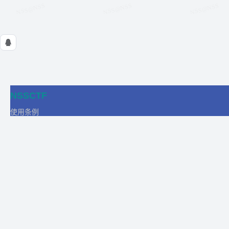
NSSCTF
使用条例
隐私政策
在线工具
关于我们
合作
商务合作
比赛合作
团队发展