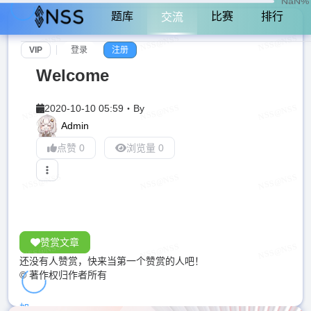
NaN%
题库
比赛
排行
交流
VIP
登录
注册
Welcome
2020-10-10 05:59
・
By
Admin
点赞 0
浏览量 0
赞赏文章
还没有人赞赏，快来当第一个赞赏的人吧！
© 著作权归作者所有
加