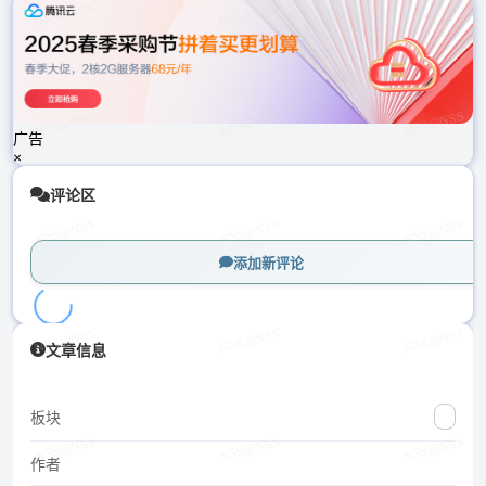
载
中...
广告
×
评论区
添加新评论
加
文章信息
载
中...
板块
作者