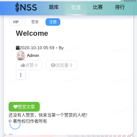
NaN%
题库
比赛
排行
交流
VIP
登录
注册
Welcome
2020-10-10 05:59
・
By
Admin
点赞 0
浏览量 0
赞赏文章
还没有人赞赏，快来当第一个赞赏的人吧！
© 著作权归作者所有
加