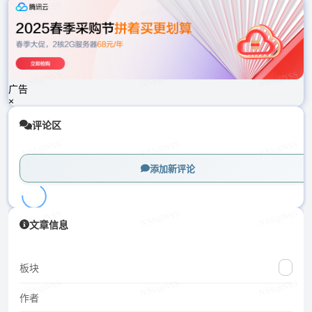
载
中...
广告
×
评论区
添加新评论
加
文章信息
载
中...
板块
作者