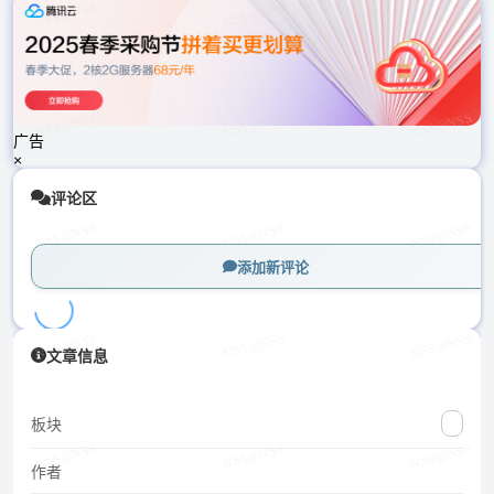
载
中...
广告
×
评论区
添加新评论
加
文章信息
载
中...
板块
作者