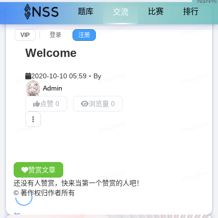
NaN%
题库
比赛
排行
交流
VIP
登录
注册
Welcome
2020-10-10 05:59
・
By
Admin
点赞 0
浏览量 0
赞赏文章
还没有人赞赏，快来当第一个赞赏的人吧！
© 著作权归作者所有
加