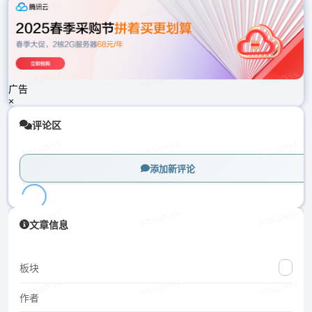
载
中...
广告
×
评论区
添加新评论
加
文章信息
载
中...
板块
作者