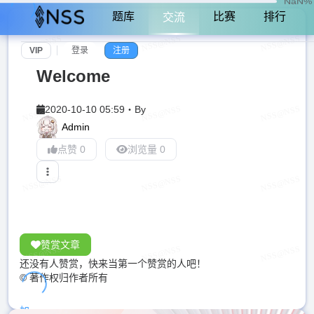
NaN%
题库
比赛
排行
交流
VIP
登录
注册
Welcome
2020-10-10 05:59
・
By
Admin
点赞 0
浏览量 0
赞赏文章
还没有人赞赏，快来当第一个赞赏的人吧！
© 著作权归作者所有
加