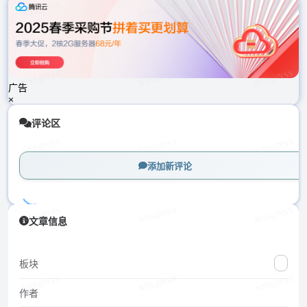
载
中...
广告
×
评论区
添加新评论
加
文章信息
载
中...
板块
作者