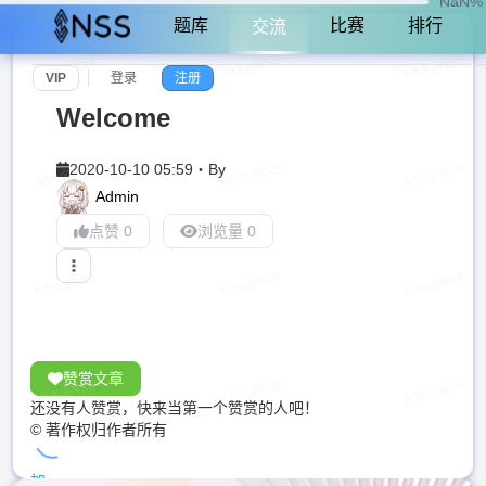
NaN%
题库
比赛
排行
交流
VIP
登录
注册
Welcome
2020-10-10 05:59
・
By
Admin
点赞 0
浏览量 0
赞赏文章
还没有人赞赏，快来当第一个赞赏的人吧！
© 著作权归作者所有
加