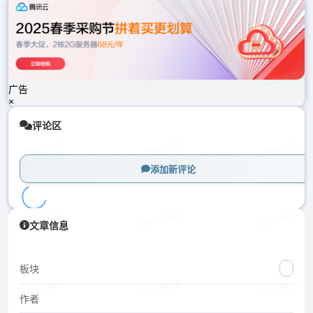
载
中...
广告
×
评论区
添加新评论
加
文章信息
载
中...
板块
作者