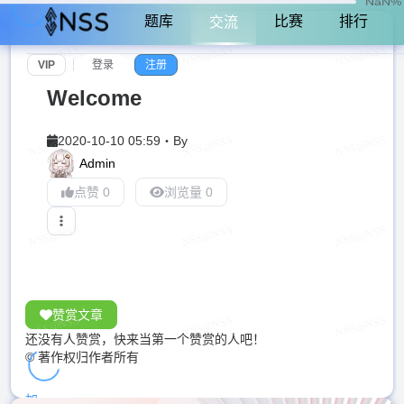
NaN%
题库
比赛
排行
交流
VIP
登录
注册
Welcome
2020-10-10 05:59
・
By
Admin
点赞 0
浏览量 0
赞赏文章
还没有人赞赏，快来当第一个赞赏的人吧！
© 著作权归作者所有
加