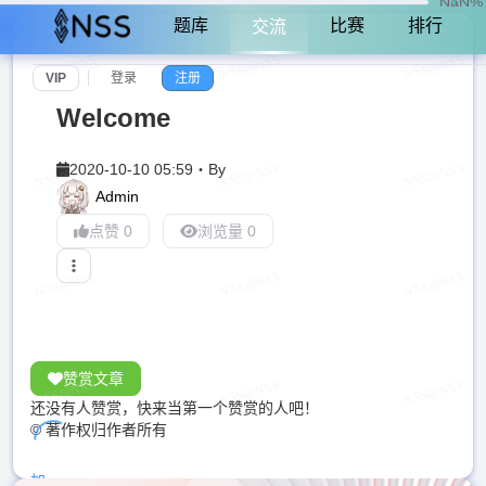
NaN%
题库
比赛
排行
交流
VIP
登录
注册
Welcome
2020-10-10 05:59
・
By
Admin
点赞 0
浏览量 0
赞赏文章
还没有人赞赏，快来当第一个赞赏的人吧！
© 著作权归作者所有
加