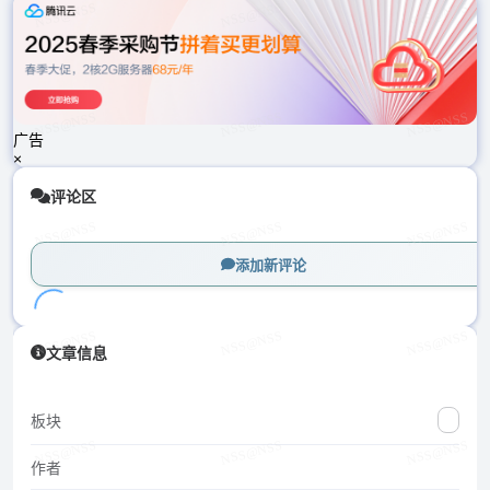
载
中...
广告
×
评论区
添加新评论
加
文章信息
载
中...
板块
作者