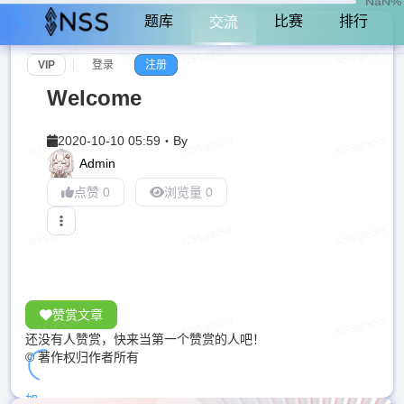
NaN%
题库
比赛
排行
交流
VIP
登录
注册
Welcome
2020-10-10 05:59
・
By
Admin
点赞 0
浏览量 0
赞赏文章
还没有人赞赏，快来当第一个赞赏的人吧！
© 著作权归作者所有
加