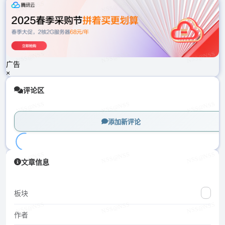
载
中...
广告
×
评论区
添加新评论
加
文章信息
载
中...
板块
作者