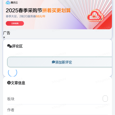
载
中...
广告
×
评论区
添加新评论
加
文章信息
载
中...
板块
作者