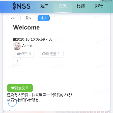
NaN%
题库
比赛
排行
交流
VIP
登录
注册
Welcome
2020-10-10 05:59
・
By
Admin
点赞 0
浏览量 0
赞赏文章
还没有人赞赏，快来当第一个赞赏的人吧！
© 著作权归作者所有
加