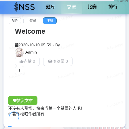
NaN%
题库
比赛
排行
交流
VIP
登录
注册
Welcome
2020-10-10 05:59
・
By
Admin
点赞 0
浏览量 0
赞赏文章
还没有人赞赏，快来当第一个赞赏的人吧！
© 著作权归作者所有
加