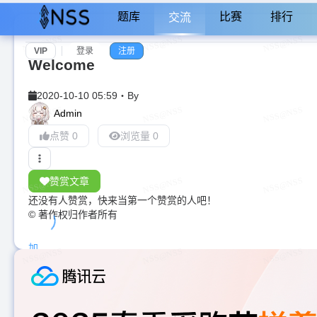
题库
比赛
排行
交流
VIP
登录
注册
Welcome
2020-10-10 05:59
・
By
Admin
点赞 0
浏览量 0
赞赏文章
还没有人赞赏，快来当第一个赞赏的人吧！
© 著作权归作者所有
加
载
中...