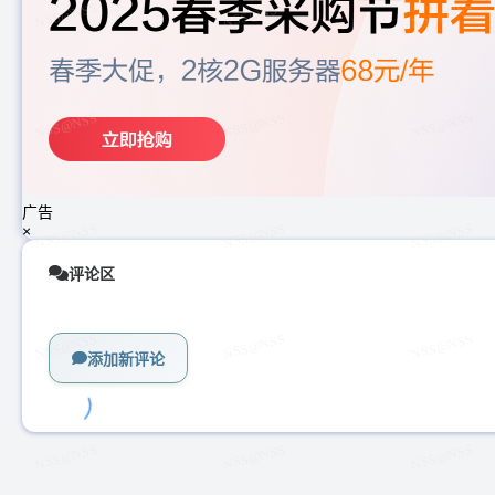
广告
×
评论区
添加新评论
加
载
中...