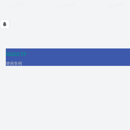
NSSCTF
使用条例
隐私政策
在线工具
关于我们
合作
商务合作
比赛合作
团队发展