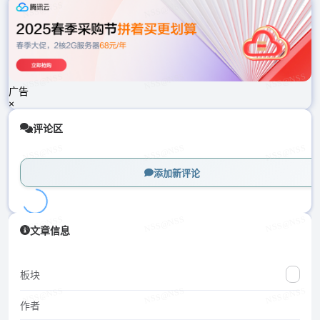
载
中...
广告
×
评论区
添加新评论
加
文章信息
载
中...
板块
作者