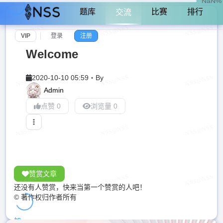
NaN%
题库
比赛
排行
交流
VIP
登录
注册
Welcome
2020-10-10 05:59
・
By
Admin
点赞 0
浏览量 0
赞赏文章
还没有人赞赏，快来当第一个赞赏的人吧！
© 著作权归作者所有
加