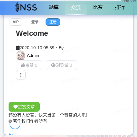
NaN%
题库
比赛
排行
交流
VIP
登录
注册
Welcome
2020-10-10 05:59
・
By
Admin
点赞 0
浏览量 0
赞赏文章
还没有人赞赏，快来当第一个赞赏的人吧！
© 著作权归作者所有
加