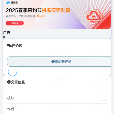
载
中...
广告
×
评论区
添加新评论
加
文章信息
载
中...
板块
作者