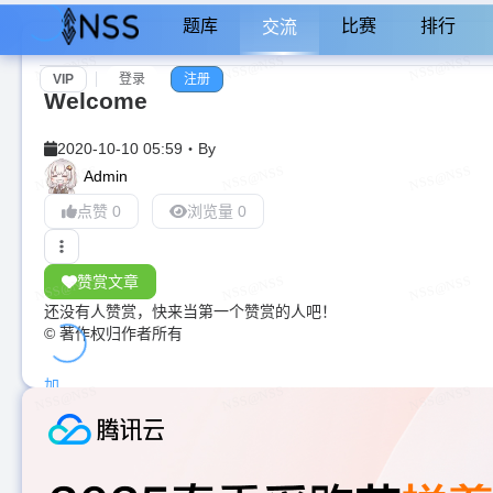
题库
比赛
排行
交流
VIP
登录
注册
Welcome
2020-10-10 05:59
・
By
Admin
点赞 0
浏览量 0
赞赏文章
还没有人赞赏，快来当第一个赞赏的人吧！
© 著作权归作者所有
加
载
中...