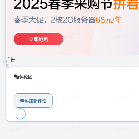
广告
×
评论区
添加新评论
加
载
中...