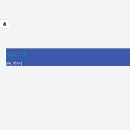
NSSCTF
使用条例
隐私政策
在线工具
关于我们
合作
商务合作
比赛合作
团队发展