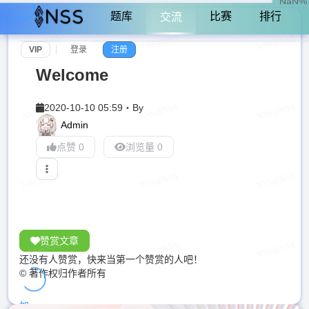
NaN%
题库
比赛
排行
交流
VIP
登录
注册
Welcome
2020-10-10 05:59
・
By
Admin
点赞 0
浏览量 0
赞赏文章
还没有人赞赏，快来当第一个赞赏的人吧！
© 著作权归作者所有
加