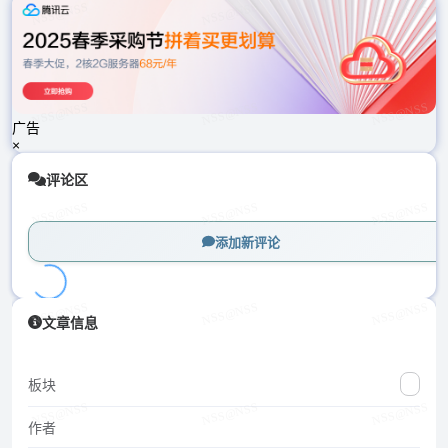
载
中...
广告
×
评论区
添加新评论
加
文章信息
载
中...
板块
作者