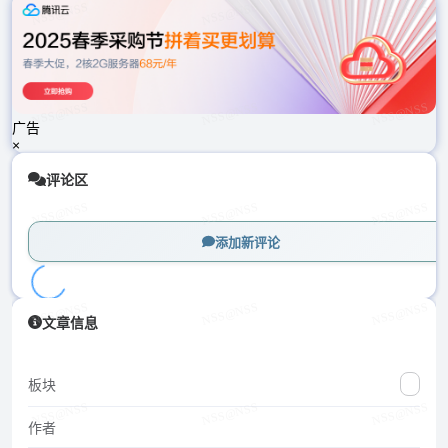
载
中...
广告
×
评论区
添加新评论
加
文章信息
载
中...
板块
作者