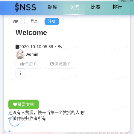
NaN%
题库
比赛
排行
交流
VIP
登录
注册
Welcome
2020-10-10 05:59
・
By
Admin
点赞 0
浏览量 0
赞赏文章
还没有人赞赏，快来当第一个赞赏的人吧！
© 著作权归作者所有
加