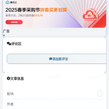
载
中...
广告
×
评论区
添加新评论
加
文章信息
载
中...
板块
作者