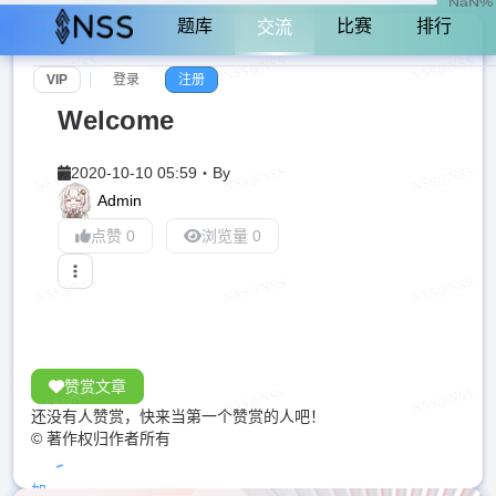
NaN%
题库
比赛
排行
交流
VIP
登录
注册
Welcome
2020-10-10 05:59
・
By
Admin
点赞 0
浏览量 0
赞赏文章
还没有人赞赏，快来当第一个赞赏的人吧！
© 著作权归作者所有
加