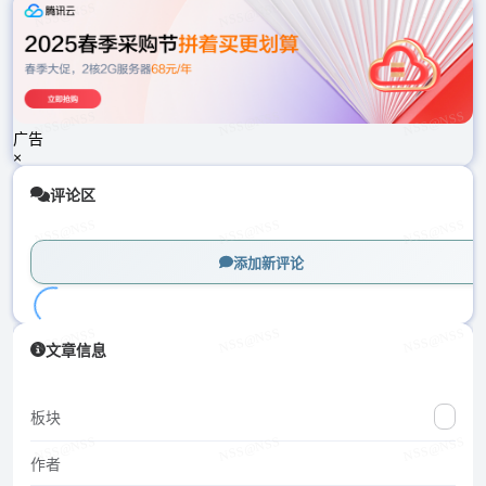
载
中...
广告
×
评论区
添加新评论
加
文章信息
载
中...
板块
作者