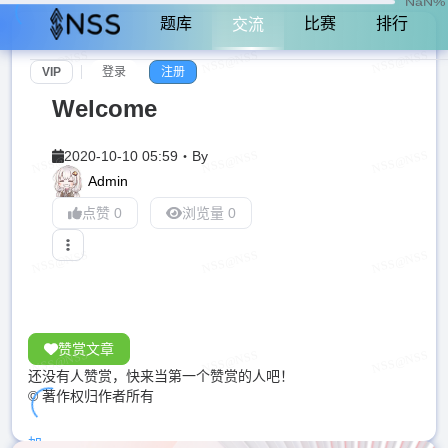
NaN%
题库
比赛
排行
交流
VIP
登录
注册
Welcome
2020-10-10 05:59
・
By
Admin
点赞 0
浏览量 0
赞赏文章
还没有人赞赏，快来当第一个赞赏的人吧！
© 著作权归作者所有
加