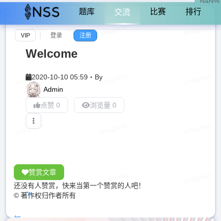
NaN%
题库
比赛
排行
交流
VIP
登录
注册
Welcome
2020-10-10 05:59
・
By
Admin
点赞 0
浏览量 0
赞赏文章
还没有人赞赏，快来当第一个赞赏的人吧！
© 著作权归作者所有
加