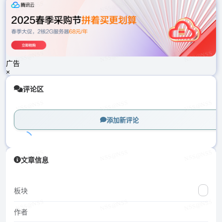
载
中...
广告
×
评论区
添加新评论
加
文章信息
载
中...
板块
作者