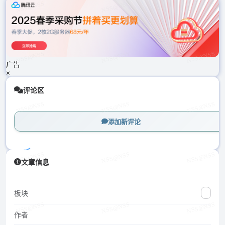
载
中...
广告
×
评论区
添加新评论
加
文章信息
载
中...
板块
作者