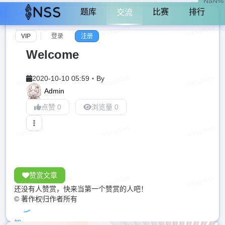
NaN%
题库
比赛
排行
交流
VIP
登录
注册
Welcome
2020-10-10 05:59
・
By
Admin
点赞 0
浏览量 0
赞赏文章
还没有人赞赏，快来当第一个赞赏的人吧！
© 著作权归作者所有
加